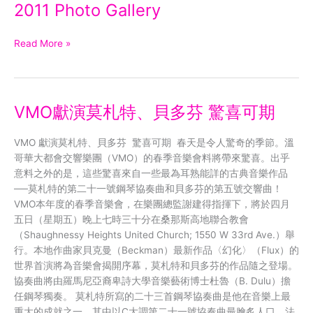
2011 Photo Gallery
Read More »
VMO獻演莫札特、貝多芬 驚喜可期
VMO
獻
演
VMO 獻演莫札特、貝多芬 驚喜可期 春天是令人驚奇的季節。溫
莫
哥華大都會交響樂團（VMO）的春季音樂會料將帶來驚喜。出乎
札
意料之外的是，這些驚喜來自一些最為耳熟能詳的古典音樂作品
特、
──莫札特的第二十一號鋼琴協奏曲和貝多芬的第五號交響曲！
貝
VMO本年度的春季音樂會，在樂團總監謝建得指揮下，將於四月
多
五日（星期五）晚上七時三十分在桑那斯高地聯合教會
芬
（Shaughnessy Heights United Church; 1550 W 33rd Ave.）舉
驚
行。本地作曲家貝克曼（Beckman）最新作品〈幻化〉（Flux）的
喜
世界首演將為音樂會揭開序幕，莫札特和貝多芬的作品隨之登場。
可
協奏曲將由羅馬尼亞裔卑詩大學音樂藝術博士杜魯（B. Dulu）擔
期
任鋼琴獨奏。 莫札特所寫的二十三首鋼琴協奏曲是他在音樂上最
重大的成就之一，其中以C大調第二十一號協奏曲最膾炙人口。法