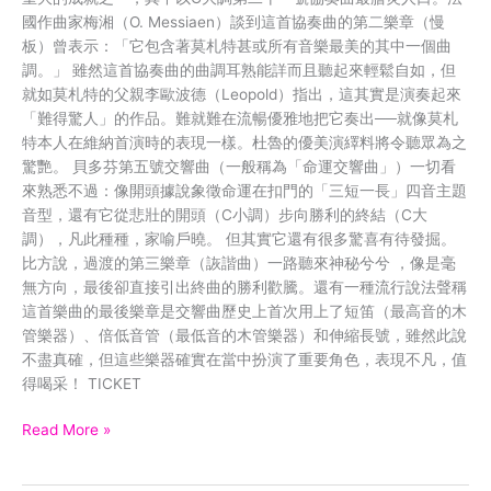
國作曲家梅湘（O. Messiaen）談到這首協奏曲的第二樂章（慢
板）曾表示：「它包含著莫札特甚或所有音樂最美的其中一個曲
調。」 雖然這首協奏曲的曲調耳熟能詳而且聽起來輕鬆自如，但
就如莫札特的父親李歐波德（Leopold）指出，這其實是演奏起來
「難得驚人」的作品。難就難在流暢優雅地把它奏出──就像莫札
特本人在維納首演時的表現一樣。杜魯的優美演繹料將令聽眾為之
驚艷。 貝多芬第五號交響曲（一般稱為「命運交響曲」）一切看
來熟悉不過：像開頭據說象徵命運在扣門的「三短一長」四音主題
音型，還有它從悲壯的開頭（C小調）步向勝利的終結（C大
調），凡此種種，家喻戶曉。 但其實它還有很多驚喜有待發掘。
比方說，過渡的第三樂章（詼諧曲）一路聽來神秘兮兮 ，像是毫
無方向，最後卻直接引出終曲的勝利歡騰。還有一種流行說法聲稱
這首樂曲的最後樂章是交響曲歷史上首次用上了短笛（最高音的木
管樂器）、倍低音管（最低音的木管樂器）和伸縮長號，雖然此說
不盡真確，但這些樂器確實在當中扮演了重要角色，表現不凡，值
得喝采！ TICKET
Read More »