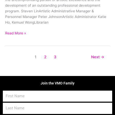
development of an outstanding professional development
program. Steven LinArtistic Administrative Manager &
Personnel Manager Peter JohnsonArtistic Administrator Katie
Ho, Kemuel WongLibrarian
Read More »
1
2
3
Next
→
Join the VMO Family
First
Name
Last
Name